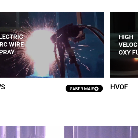
LECTRIC
HIGH
RC WIRE
VELOC
Clique aqui
PRAY
OXY F
WS
HVOF
SABER MAIS