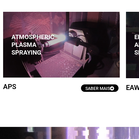
ATMOSPHERIC
E
PLASMA
A
Clique aqui
SPRAYING
S
APS
EA
SABER MAIS