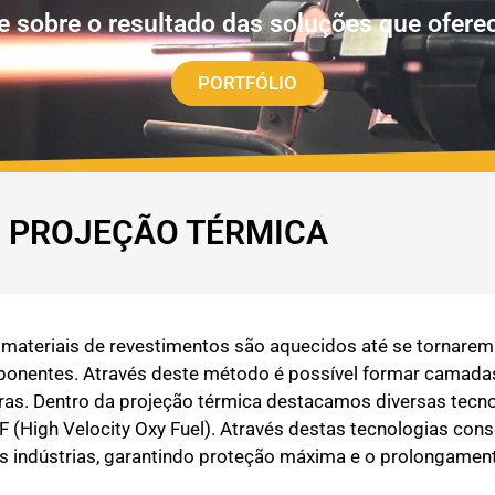
e sobre o resultado das soluções que ofer
PORTFÓLIO
PROJEÇÃO TÉRMICA
materiais de revestimentos são aquecidos até se tornarem 
omponentes. Através deste método é possível formar camad
turas. Dentro da projeção térmica destacamos diversas tec
F (High Velocity Oxy Fuel). Através destas tecnologias co
es indústrias, garantindo proteção máxima e o prolongament