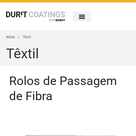
Empresa
Indústrias
Início
/
Têxtil
Tecnologias
Têxtil
Portfólio
Inovação
Carreiras
Contactos
Rolos de Passagem
de Fibra