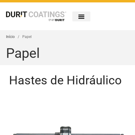
Empresa
Indústrias
Início
/
Papel
Tecnologias
Papel
Portfólio
Inovação
Carreiras
Contactos
Hastes de Hidráulico