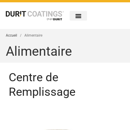
Entreprise
Industries
Accueil
/
Alimentaire
Technologies
Alimentaire
Portefeuille
Innovation
Carreiras
Centre de
Contact
Remplissage