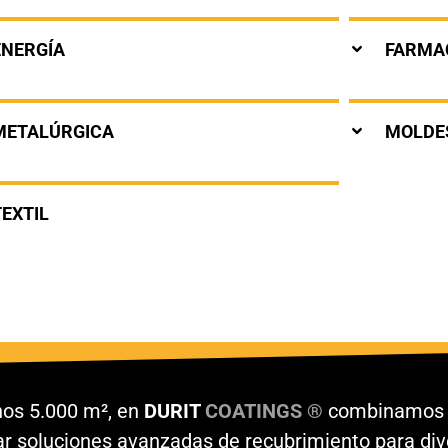
ENERGÍA
FARMAC
METALÚRGICA
MOLDE
TEXTIL
nos 5.000 m², en
DURIT
COATINGS ®
combinamos t
lar soluciones avanzadas de recubrimiento para di