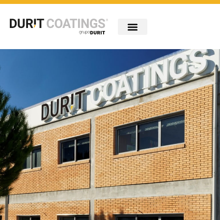
Compañía
Industrias
Tecnologías
Portfolio
Innovación
Carreiras
Contacto