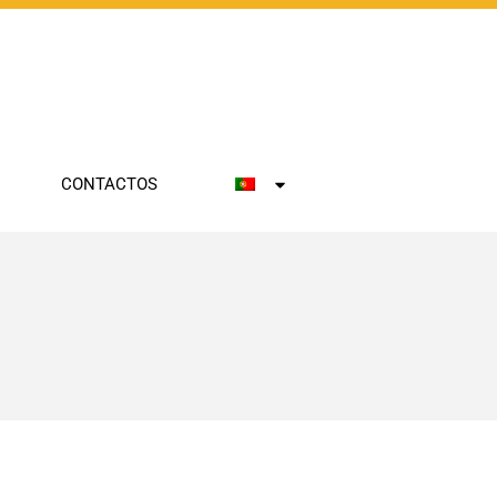
Empresa
Indústrias
Tecnologias
Portfólio
CONTACTOS
Inovação
Carreiras
Contactos